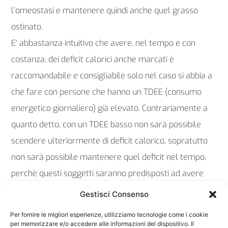
l’omeostasi e mantenere quindi anche quel grasso
ostinato.
E’ abbastanza intuitivo che avere, nel tempo e con
costanza, dei deficit calorici anche marcati è
raccomandabile e consigliabile solo nel caso si abbia a
che fare con persone che hanno un TDEE (consumo
energetico giornaliero) già elevato. Contrariamente a
quanto detto, con un TDEE basso non sarà possibile
scendere ulteriormente di deficit calorico, sopratutto
non sarà possibile mantenere quel deficit nel tempo,
perchè questi soggetti saranno predisposti ad avere
adattamenti metabolici, meno conversione di ormoni
Gestisci Consenso
tiroidei, non si sentiranno bene, non riusciranno ad
Per fornire le migliori esperienze, utilizziamo tecnologie come i cookie
allenarsi correttamente e riusciranno a tenere la dieta
per memorizzare e/o accedere alle informazioni del dispositivo. Il