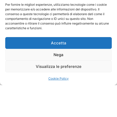
Per fornire le migliori esperienze, utilizziamo tecnologie come i cookie
per memorizzare e/o accedere alle informazioni del dispositivo. Il
consenso a queste tecnologie ci permetterà di elaborare dati come il
comportamento di navigazione o ID unici su questo sito. Non
TI PIACE QUESTO ARTICOLO?
acconsentire o ritirare il consenso può influire negativamente su alcune
caratteristiche e funzioni.
Condividi su Facebook
Condividi su Twitter
Condividi su Pint
Accetta
LASCIA UN COMMENTO
Nega
Visualizza le preferenze
Cookie Policy
Fai clic per accettare i cookie marketing e
abilitare questo contenuto