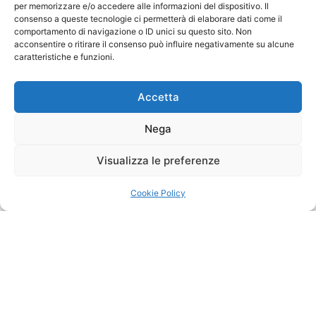
per memorizzare e/o accedere alle informazioni del dispositivo. Il
coloro che faranno domanda per la pratica
consenso a queste tecnologie ci permetterà di elaborare dati come il
dell’attività sportiva la società provvederà al
comportamento di navigazione o ID unici su questo sito. Non
tesseramento di questi all’Enti sportivi a cui è affiliata.
acconsentire o ritirare il consenso può influire negativamente su alcune
caratteristiche e funzioni.
Accetta
Nega
Visualizza le preferenze
Cookie Policy