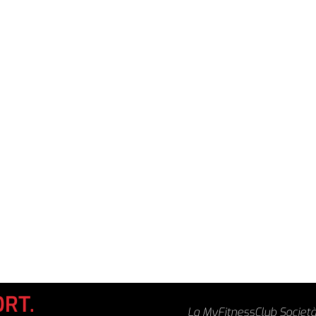
ORT.
La MyFitnessClub Società 