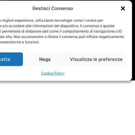
ITALIA, ASI (Enti di promozione
Gestisci Consenso
l CONI) e a FIPE (Federazione
vità di propaganda è in funzione
le migliori esperienze, utilizziamo tecnologie come i cookie per
e/o accedere alle informazioni del dispositivo. Il consenso a queste
’oggetto sociale e necessaria
i permetterà di elaborare dati come il comportamento di navigazione o ID
 divulgazione dello Sport
sto sito. Non acconsentire o ritirare il consenso può influire negativamente
ale. Per coloro che faranno
ratteristiche e funzioni.
ll’attività sportiva la società
o di questi all’Enti sportivi a
cetta
Nega
Visualizza le preferenze
Cookie Policy