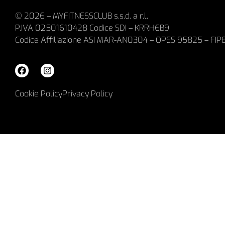
© 2026 – MYFITNESSCLUB s.s.d. a r.l.
P.IVA 02501610428 Codice SDI – KRRH6B9
Codice Affiliazione ASI MAR-AN0304 – OPES 95825 – FIP
Cookie Policy
Privacy Policy