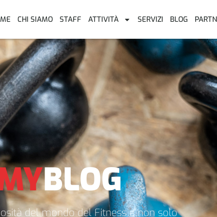
OME
CHI SIAMO
STAFF
ATTIVITÀ
SERVIZI
BLOG
PARTN
MY
BLOG
riosità del mondo del Fitness e non solo