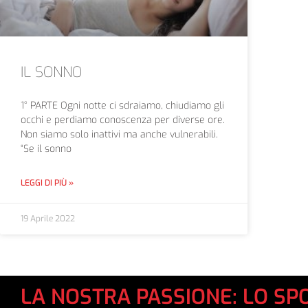
IL SONNO
1° PARTE Ogni notte ci sdraiamo, chiudiamo gli
occhi e perdiamo conoscenza per diverse ore.
Non siamo solo inattivi ma anche vulnerabili.
“Se il sonno
LEGGI DI PIÙ »
19 Aprile 2022
LA NOSTRA PASSIONE: LO SP