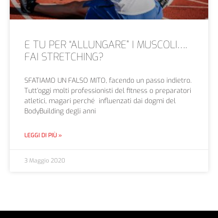
E TU PER “ALLUNGARE” I MUSCOLI….
FAI STRETCHING?
SFATIAMO UN FALSO MITO, facendo un passo indietro.
Tutt’oggi molti professionisti del fitness o preparatori
atletici, magari perché influenzati dai dogmi del
BodyBuilding degli anni
LEGGI DI PIÙ »
3 Maggio 2020