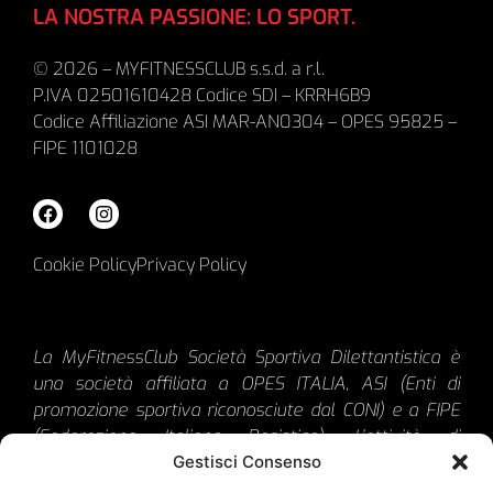
LA NOSTRA PASSIONE: LO SPORT.
© 2026 – MYFITNESSCLUB s.s.d. a r.l.
P.IVA 02501610428 Codice SDI – KRRH6B9
Codice Affiliazione ASI MAR-AN0304 – OPES 95825 –
FIPE 1101028
Cookie Policy
Privacy Policy
La MyFitnessClub Società Sportiva Dilettantistica è
una società affiliata a OPES ITALIA, ASI (Enti di
promozione sportiva riconosciute dal CONI) e a FIPE
(Federazione Italiana Pesistica). L’attività di
propaganda è in funzione del raggiungimento
Gestisci Consenso
dell’oggetto sociale e necessaria per lo sviluppo e la