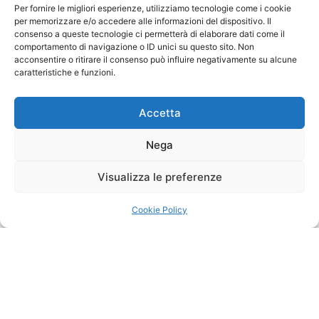
Per fornire le migliori esperienze, utilizziamo tecnologie come i cookie
divulgazione dello Sport dilettantistico nazionale. Per
per memorizzare e/o accedere alle informazioni del dispositivo. Il
coloro che faranno domanda per la pratica
consenso a queste tecnologie ci permetterà di elaborare dati come il
comportamento di navigazione o ID unici su questo sito. Non
dell’attività sportiva la società provvederà al
acconsentire o ritirare il consenso può influire negativamente su alcune
tesseramento di questi all’Enti sportivi a cui è affiliata.
caratteristiche e funzioni.
Accetta
Nega
Visualizza le preferenze
Cookie Policy